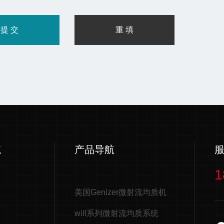
航
产品导航
1
美国Genizer微射流均质机
will系列微射流均质系统