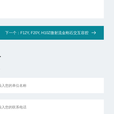
下一个：
F12Y, F20Y, H10Z微射流金刚石交互容腔
言