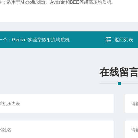
：适用于Microfluidics、Avestin和BEE等超高压均质机。
一个：
Genizer实验型微射流均质机
返回列表
在线留