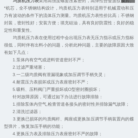
均质机压力表
采用高强度螺套压紧密封，高弹性合金波纹膜片、
*机芯，全不锈钢结构设计，均质机压力表特别适用于机械震动和压
力有波动的条件下的流体压力测量。均质机压力表性价比高；不锈钢
封装，密封性好；安装方便；填充硅油，具有良好防震性；良好的稳
定性和重复性。
均质机压力表在使用过程中会出现压力表无压力指示或压力指标
很低，同时伴有出料小的问题，分析此种问题，主要的故障原因大致
有如下几点：
1.泵体内有空气或进料管道密封不严；
2.过滤严重堵塞；
3.一二级均质阀有泄漏现象或加压调节手柄失灵；
4.耐震压力表损坏或压力表座密封不严；
5.吸料、压料阀门严重损坏或O型密封圈损坏；
针对故障原因，可通过如下办法进行故障排除：
1.排除泵体内空气,检查管道各接头的密封性并排除漏气故障；
2.清洗过滤器；
3.更换已损坏的均质阀杆、阀座或更换加压调节手柄装置内的蝶
型弹片，恢复加压手柄的功能；
4.更换压力表及排除压力表座密封不严的故障；