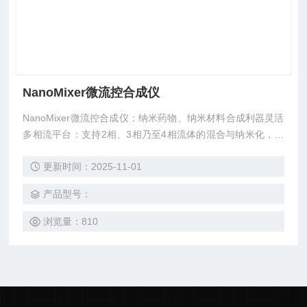
NanoMixer微流控合成仪
NanoMixer微流控合成仪：纳米药物、纳米材料合成利器灵活
多相流平台：支持2相、3相乃至4相流体的混合与纳米化，拓
展配方边界。全金属无菌流道：316L不锈钢芯片，可高压灭
更新时间：2025-11-01
菌，兼容苛刻溶剂，为GMP而生。
产品型号：
浏览量：810