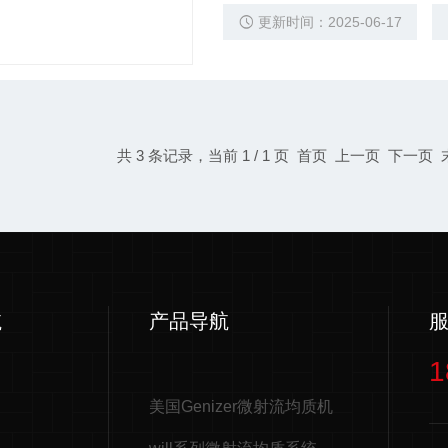
rofluidics、Avestin和BEE等超
更新时间：2025-06-17
共 3 条记录，当前 1 / 1 页 首页 上一页 下一页
航
产品导航
1
美国Genizer微射流均质机