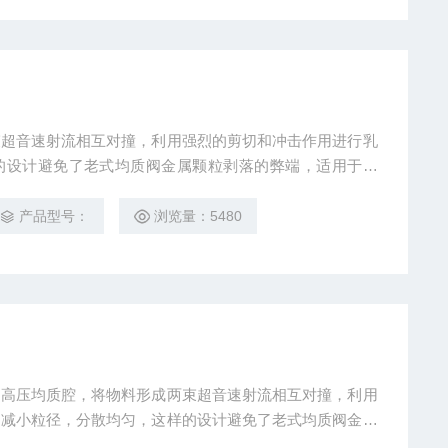
束超音速射流相互对撞，利用强烈的剪切和冲击作用进行乳
的设计避免了老式均质阀金属颗粒剥落的弊端，适用于乳
等应用，可通用于Microfluidics、Avestin和BEE
 H10Z, G10Z等。
产品型号：
浏览量：5480
超高压均质腔，将物料形成两束超音速射流相互对撞，利用
，减小粒径，分散均匀，这样的设计避免了老式均质阀金属
质体、混悬剂、分散液?和细胞破碎等应用，可通用于Mic