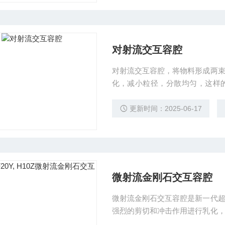
对射流交互容腔
对射流交互容腔，将物料形成两
化，减小粒径，分散均匀，这样
剂、脂质体、混悬剂、分散液?和细胞破碎
等超高压均质机。型号：F12Y, F20Y,
更新时间：2025-06-17
微射流金刚石交互容腔
微射流金刚石交互容腔是新一代
强烈的剪切和冲击作用进行乳化
颗粒剥落的弊端，适用于乳剂、脂