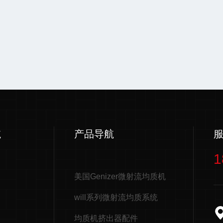
航
产品导航
1
美国Genizer微射流均质机
will系列微射流均质系统
均质机挤出器配件