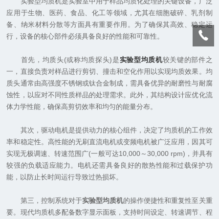
实验型均质机是实验室中用于样品均质化处理的关键设备，广泛
应用于生物、医药、食品、化工等领域，尤其在细胞破碎、乳剂制
备、纳米材料分散等方面具有重要作用。为了确保其高效、稳定运
行，设备的核心部件必须具备良好的性能和可靠性。
首先，均质头(或称均质探头)是
实验型均质机
较关键的部件之
一，直接负责对样品进行剪切、撞击和空化作用以实现均质效果。均
质头通常由高强度不锈钢或钛合金制成，需具备优异的耐磨性与耐腐
蚀性，以应对不同性质样品的处理需求。此外，其结构设计应优化流
体力学性能，确保高剪切效率和均匀的能量分布。
其次，驱动电机是提供动力的核心组件，决定了均质机的工作效
率和稳定性。高性能的无刷直流电机或变频电机被广泛应用，因其可
实现无极调速、转速范围广(一般可达10,000～30,000 rpm)，并具有
较强的负载适应能力。电机还需具备良好的散热性能和过载保护功
能，以防止长时间运行导致过热损坏。
第三，控制系统对于
实验型均质机
的操作便捷性和重复性至关重
要。现代均质机多配备数字显示面板，支持时间设定、转速调节、程