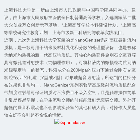
上海科技大学是一所由上海市人民政府与中国科学院共同举办、建
设，由上海市人民政府主管的全日制普通高等学校；入选国家第二批
大众创业万众创新示范基地、*上海高等学校本科建设计划、*上海高
等学校研究生教育计划、上海市级新工科研究与改革实践项目。
近期，此次为上海科技大学安装的是NanoGenizer系列高压微射流均
质机，是一款可用于纳米级材料乳化和分散的处理型设备，也是被称
为纳米均质机的新一代高压均质机。其核心均质部件金刚石交互容腔
具有微孔道对射技术（纯物理作用），可将料液内的微颗粒均质到纳
米级稳定均一的状态，料液成分在200Mpa的压力下通过金刚石交互
容腔*设计的孔道（Y型或Z型）时形成超音速射流，所达到的粒径分
布效果也非常均一。NanoGenizer系列实验型高压微射流均质机配合
带刻度注射器可保证均质时不浪费且不吸入空气，且是触屏操作简单
非常易容易掌握，在学生流动交接的时候能做到无障碍交接。另外其
超低的噪音和震动也不会影响实验室的其他科研人员，对操作人员也
较友好不会引起不愉悦的情绪。