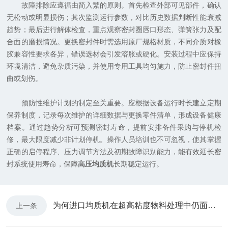
故障排除应遵循由简入繁的原则。首先检查外部可见部件，确认
无松动或明显损伤；其次监测运行参数，对比历史数据判断性能衰减
趋势；最后进行解体检查，重点观察密封圈唇口形态、弹簧张力及配
合面的磨损情况。更换密封件时需选用原厂规格材质，不同介质对橡
胶兼容性要求各异，错误选材会引发溶胀或硬化。安装过程中应保持
环境清洁，避免杂质污染，并使用专用工具均匀施力，防止密封件扭
曲或划伤。
预防性维护计划的制定至关重要。应根据设备运行时长建立定期
保养制度，记录每次维护的详细数据与更换零件清单，形成设备健康
档案。通过趋势分析可预测密封寿命，提前安排备件采购与停机检
修，最大限度减少非计划停机。操作人员培训也不可忽视，使其掌握
正确的启停程序、压力调节方法及初期故障识别能力，能有效延长密
封系统使用寿命，保障
高压均质机
长期稳定运行。
为何进口均质机在超高粘度物料处理中仍面临堵管风险？
上一条