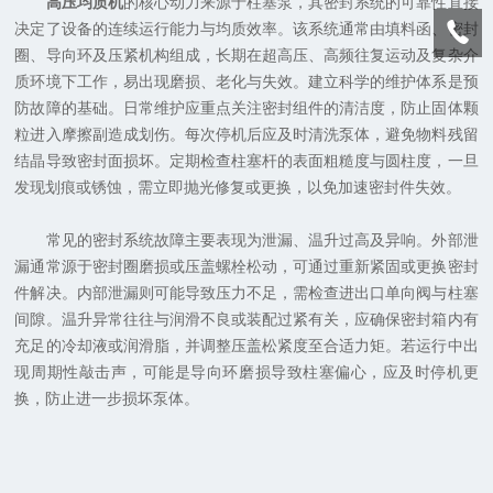
高压均质机
的核心动力来源于柱塞泵，其密封系统的可靠性直接
决定了设备的连续运行能力与均质效率。该系统通常由填料函、密封
圈、导向环及压紧机构组成，长期在超高压、高频往复运动及复杂介
质环境下工作，易出现磨损、老化与失效。建立科学的维护体系是预
防故障的基础。日常维护应重点关注密封组件的清洁度，防止固体颗
粒进入摩擦副造成划伤。每次停机后应及时清洗泵体，避免物料残留
结晶导致密封面损坏。定期检查柱塞杆的表面粗糙度与圆柱度，一旦
发现划痕或锈蚀，需立即抛光修复或更换，以免加速密封件失效。
常见的密封系统故障主要表现为泄漏、温升过高及异响。外部泄
漏通常源于密封圈磨损或压盖螺栓松动，可通过重新紧固或更换密封
件解决。内部泄漏则可能导致压力不足，需检查进出口单向阀与柱塞
间隙。温升异常往往与润滑不良或装配过紧有关，应确保密封箱内有
充足的冷却液或润滑脂，并调整压盖松紧度至合适力矩。若运行中出
现周期性敲击声，可能是导向环磨损导致柱塞偏心，应及时停机更
换，防止进一步损坏泵体。