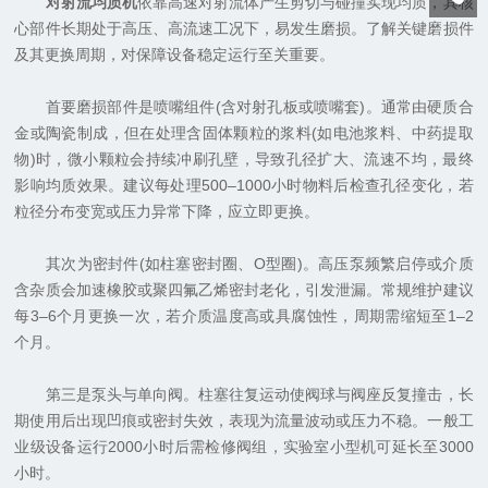
对射流均质机
依靠高速对射流体产生剪切与碰撞实现均质，其核
心部件长期处于高压、高流速工况下，易发生磨损。了解关键磨损件
及其更换周期，对保障设备稳定运行至关重要。
首要磨损部件是喷嘴组件(含对射孔板或喷嘴套)。通常由硬质合
金或陶瓷制成，但在处理含固体颗粒的浆料(如电池浆料、中药提取
物)时，微小颗粒会持续冲刷孔壁，导致孔径扩大、流速不均，最终
影响均质效果。建议每处理500–1000小时物料后检查孔径变化，若
粒径分布变宽或压力异常下降，应立即更换。
其次为密封件(如柱塞密封圈、O型圈)。高压泵频繁启停或介质
含杂质会加速橡胶或聚四氟乙烯密封老化，引发泄漏。常规维护建议
每3–6个月更换一次，若介质温度高或具腐蚀性，周期需缩短至1–2
个月。
第三是泵头与单向阀。柱塞往复运动使阀球与阀座反复撞击，长
期使用后出现凹痕或密封失效，表现为流量波动或压力不稳。一般工
业级设备运行2000小时后需检修阀组，实验室小型机可延长至3000
小时。