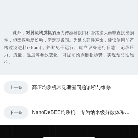
此外，
对射流均质机
的压力传感器接口和管路接头虽非直接磨损
件，但因振动易松动，需定期紧固。为延长部件寿命，建议使用前严
格过滤进料(≤5μm)，并避免干运行。建立设备运行日志，记录压
力、流量、温度等参数变化，可提前预判磨损趋势，实现预防性维
护。
高压均质机常见泄漏问题诊断与维修
上一条
NanoDeBEE均质机：专为纳米级分散体系打造的精密设备
下一条