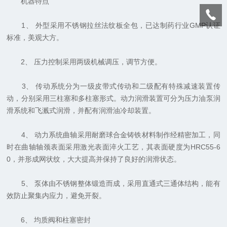
机器特点
1、 外型采用不锈钢拉丝法纹板全包，已达制药行业GMP认证
标准，美观大方。
2、 压力控制采用两级机械调压，调节方便。
3、 传动系统分为一级皮带式传动和二级配有特殊减速装置传
动，分别采用三柱塞和多柱塞形式。动力润滑装置可分为压力油泵润
滑系统和飞溅式润滑，并配有润滑油冷却装置。
4、 动力系统曲轴采用耐磨球合金铸铁材料制作经精密加工，同
时在曲轴轴颈表面采用激光表面淬火工艺，其表面硬度为HRC55-6
0，并形成网状纹，大大提高并保持了良好的润滑状态。
5、 泵体由不锈钢整体锻造而成，采用直通式三通体结构，能有
效防止聚集内应力，避免开裂。
6、 均质阀和柱塞密封