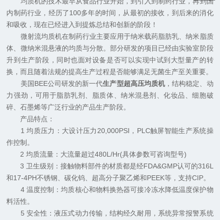
均质机的技术最早从食品行业开始，到引入到制药行业，再到国
内制药行业，经历了100多年的时间，从最初的接收，到后来的消化
和吸收，现在已经进入到提炼总结和创新的阶段！
微射流均质机在制药行业主要应用于纳米载药脂肪乳、纳米脂质
体、微纳米混悬液的均质与分散。部分研发的项目已经由实验室阶段
升到生产阶段，同时也面对设备是否可以实现中试到大型量产的转
换，而且随着法规的提高生产过程是否能够满足无菌生产至关重要。
美国BEE公司研发的新一代
生产型超高压均质机
，结构稳定、动
力强劲，可用于脂肪乳剂、脂质体、纳米混悬剂、化妆品、细胞破
碎、石墨烯等广泛行业的产品生产阶段。
产品特点：
1 均质压力：大设计压力20,000PSI，PLC触屏智能生产系统操
作控制。
2 均质流量：大流量超过480L/Hr(具体参数可咨询型号)
3 卫生级别：接触物料部件的材质都是经FDA&GMP认可的316L
和17-4PH不锈钢、碳化钨、超高分子聚乙烯和PEEK等，支持CIP。
4 温度控制：均质核心和物料换热器可接冷冻水降低温度保护物
料活性。
5 安全性：液压式动力传输，结构经久耐用，系统异常报警系统