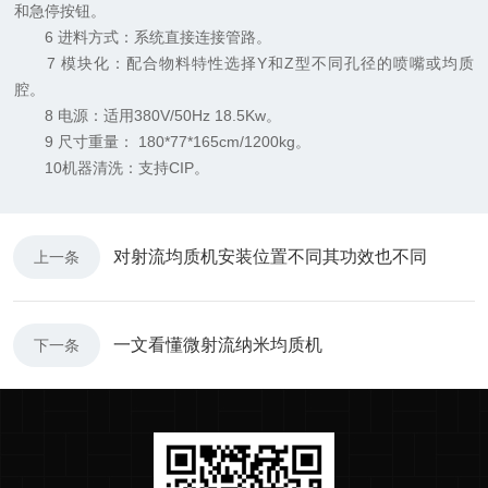
和急停按钮。
6 进料方式：系统直接连接管路。
7 模块化：配合物料特性选择Y和Z型不同孔径的喷嘴或均质
腔。
8 电源：适用380V/50Hz 18.5Kw。
9 尺寸重量： 180*77*165cm/1200kg。
10机器清洗：支持CIP。
对射流均质机安装位置不同其功效也不同
上一条
一文看懂微射流纳米均质机
下一条