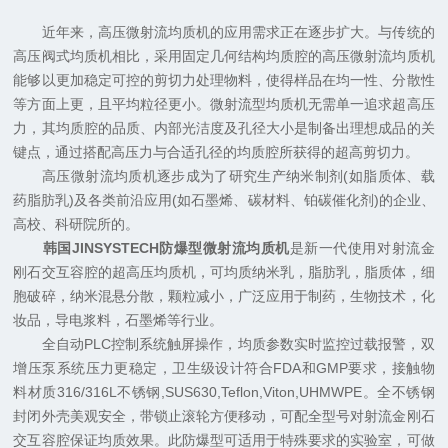
近年来，高压微射流均质机的应用需求正在逐步扩大。与传统的
高压阀式均质机相比，采用固定几何结构均质腔的高压微射流均质机
能够以更加稳定可控的剪切力处理物料，使得样品在均一性、分散性
等方面上更，且平均粒径更小。微射流型均质机无需单一追求超高压
力，其均质腔的品质、内部光洁度及孔径大小是制备出理想成品的关
键点，通过搭配高压力与合适孔径的均质腔所获得的超高剪切力。
高压微射流均质机逐步成为了研究生产纳米制剂(如脂质体、载
药脂肪乳)及各类前沿应用(如石墨烯、碳材料、铂碳催化剂)的企业、
高校、科研院所的。
韩国JINSYSTECH防爆型微射流均质机
是新一代使用对射流金
刚石交互容腔的超高压均质机，可均质纳米乳，脂肪乳，脂质体，细
胞破碎，纳米混悬分散，颗粒减小，广泛应用于制药，生物技术，化
妆品，导电浆料，石墨烯等行业。
全自动PLC控制系统触屏操作，均质参数实时监控过载报警，双
增压泵系统压力更稳定，卫生级设计符合FDA和GMP要求，接触物
料材质316/316L不锈钢,SUS630,Teflon,Viton,UHMWPE。全不锈钢
封闭外壳美观安全，带锁止滚轮方便移动，可配全型号对射流金刚石
交互容腔保证均质效果。此防爆型可适用于特殊要求的实验室，可做