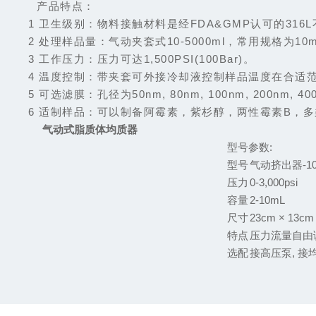
产品特点
：
1 卫生级别：物料接触材料是经FDA&GMP认可的316
2 处理样品量：气动夹套式10-5000ml，常用规格为10ml
3 工作压力：压力可达1,500PSI(100Bar)。
4 温度控制：带夹套可外接冷却液控制样品温度在合适
5 可选滤膜：孔径为50nm, 80nm, 100nm, 200nm, 40
6 适制样品：可以制备阿霉素，紫杉醇，两性霉素B，
气动式脂质体均质器
型号参数:
型号
气动挤出器-10
压力
0-3,000psi
容量
2-10mL
尺寸
23cm × 13cm 
特点
压力流量自由调
选配
接高压泵, 接