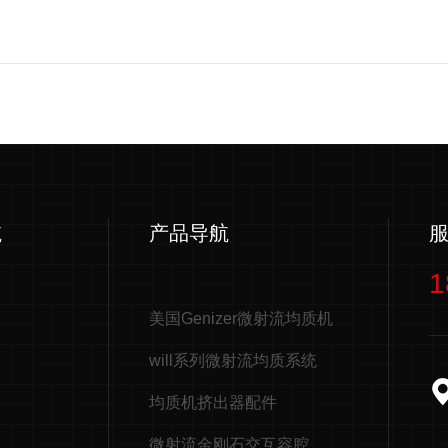
航
产品导航
1
美国Genizer微射流均质机
will系列微射流均质系统
均质机挤出器配件
微射流金刚石交互容腔