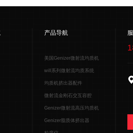
航
产品导航
1
美国Genizer微射流均质机
will系列微射流均质系统
均质机挤出器配件
微射流金刚石交互容腔
Genizer微射流高压均质机
Genizer脂质体挤出器
粒度仪