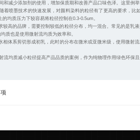
间和减少添加剂的使用，增加保质期和改善产品口味色泽。这里例举
随着喷墨技术的快速发展，对颜料染料的粒径有了更高的要求，比如
均质压力下较容易将粒径控制在0.3-0.5um。
求较高的品牌，需要控制较低的粒径分布，均一混合。常见的是乳液类
体的均质也是使用微射流均质为效率和。
相体系剪切形成初乳，此时的分布在微米或亚微米级，使用微射流均质机
射流均质减小粒径提高产品品质的案例，作为纯物理作用绿色环保且
事项