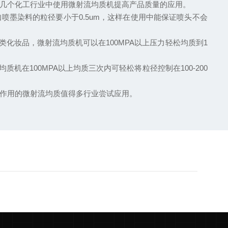
几个化工行业中使用微射流均质机提高产品质量的应用。
喷墨染料的粒径要小于0.5um，这样在使用中能保证喷头不会
化妆品，微射流均质机可以在100MPA以上压力轻松均质到1
在100MPA以上均质三次内可轻松将粒径控制在100-200
作用的微射流均质值得多行业尝试应用。