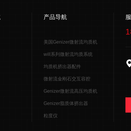
航
产品导航
1
美国Genizer微射流均质机
will系列微射流均质系统
均质机挤出器配件
微射流金刚石交互容腔
Genizer微射流高压均质机
Genizer脂质体挤出器
粒度仪