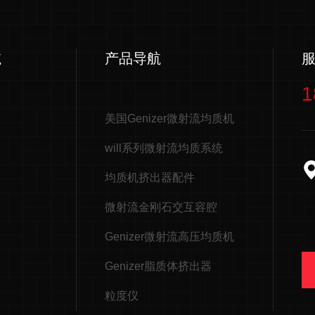
航
产品导航
1
美国Genizer微射流均质机
will系列微射流均质系统
均质机挤出器配件
微射流金刚石交互容腔
Genizer微射流高压均质机
Genizer脂质体挤出器
粒度仪